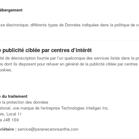
hébergement
e électronique; différents types de Données indiquées dans la politique de co
 publicité ciblée par centres d’intérêt
é de désinscription fournie par l’un quelconque des services listés dans le p
s dont ils disposent pour refuser en général de la publicité ciblée par centres d
Cookies.
 du traitement
 la protection des données
ional, une marque de l'entreprise Technologies Inteligan Inc.
is, Local 11
da J4B 1S9
iétaire :
service@josianecaronsantha.com