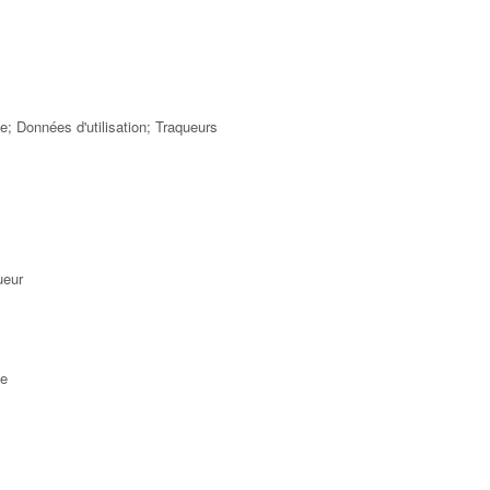
e; Données d'utilisation; Traqueurs
ueur
ce