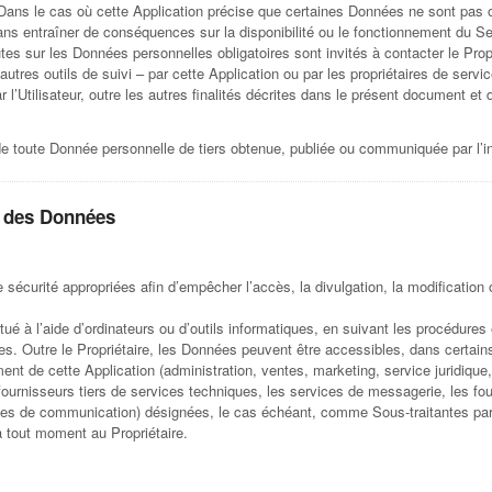
Dans le cas où cette Application précise que certaines Données ne sont pas ob
ns entraîner de conséquences sur la disponibilité ou le fonctionnement du Se
tes sur les Données personnelles obligatoires sont invités à contacter le Propr
utres outils de suivi – par cette Application ou par les propriétaires de service
 l’Utilisateur, outre les autres finalités décrites dans le présent document et 
de toute Donnée personnelle de tiers obtenue, publiée ou communiquée par l’in
t des Données
 sécurité appropriées afin d’empêcher l’accès, la divulgation, la modification 
ué à l’aide d’ordinateurs ou d’outils informatiques, en suivant les procédures
uées. Outre le Propriétaire, les Données peuvent être accessibles, dans certain
nt de cette Application (administration, ventes, marketing, service juridique
 fournisseurs tiers de services techniques, les services de messagerie, les f
ces de communication) désignées, le cas échéant, comme Sous-traitantes par le
 tout moment au Propriétaire.