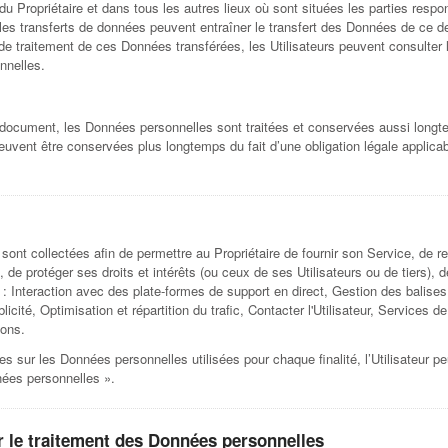
u Propriétaire et dans tous les autres lieux où sont situées les parties respo
r, les transferts de données peuvent entraîner le transfert des Données de ce d
 de traitement de ces Données transférées, les Utilisateurs peuvent consulter l
nnelles.
 document, les Données personnelles sont traitées et conservées aussi longtem
 peuvent être conservées plus longtemps du fait d’une obligation légale applic
 sont collectées afin de permettre au Propriétaire de fournir son Service, de r
 de protéger ses droits et intérêts (ou ceux de ses Utilisateurs ou de tiers), d
t : Interaction avec des plate-formes de support en direct, Gestion des balises
cité, Optimisation et répartition du trafic, Contacter l'Utilisateur, Services 
ions.
s sur les Données personnelles utilisées pour chaque finalité, l’Utilisateur pe
nées personnelles ».
ur le traitement des Données personnelles