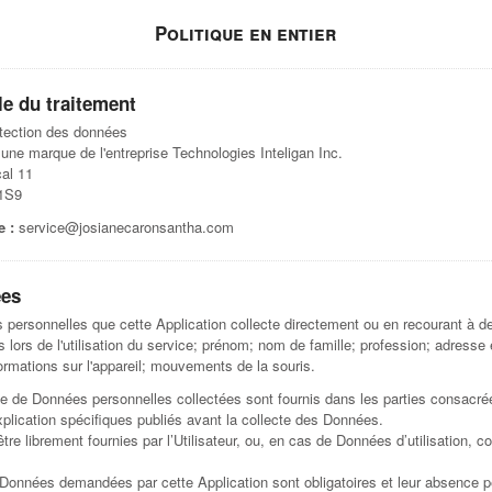
Politique en entier
le du traitement
tection des données
une marque de l'entreprise Technologies Inteligan Inc.
cal 11
 1S9
e :
service@josianecaronsantha.com
ées
 personnelles que cette Application collecte directement ou en recourant à d
lors de l'utilisation du service; prénom; nom de famille; profession; adresse 
formations sur l'appareil; mouvements de la souris.
e de Données personnelles collectées sont fournis dans les parties consacrée
explication spécifiques publiés avant la collecte des Données.
e librement fournies par l’Utilisateur, ou, en cas de Données d’utilisation, 
s Données demandées par cette Application sont obligatoires et leur absence pe