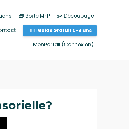
ions
🧰 Boîte MFP
✂️ Découpage
ontact
💁🏻‍♀️ Guide Gratuit 0-8 ans
MonPortail (Connexion)
sorielle?