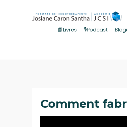
📘Livres
🎙️Podcast
Blog
Comment fabri