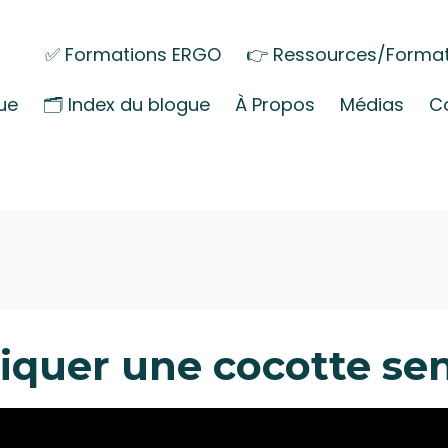
✅ Formations ERGO
👉 Ressources/Format
ue
🗂️ Index du blogue
À Propos
Médias
C
quer une cocotte sen