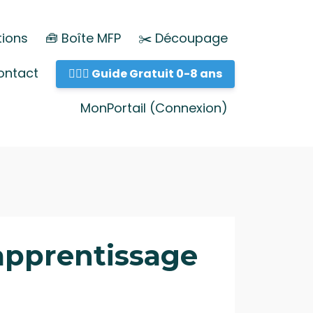
ions
🧰 Boîte MFP
✂️ Découpage
ontact
💁🏻‍♀️ Guide Gratuit 0-8 ans
MonPortail (Connexion)
'apprentissage