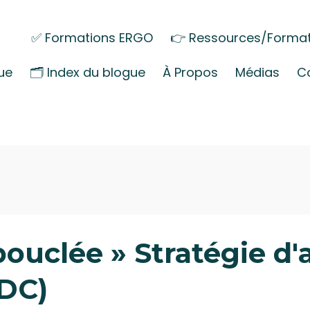
✅ Formations ERGO
👉 Ressources/Format
ue
🗂️ Index du blogue
À Propos
Médias
C
 bouclée » Stratégie d
TDC)