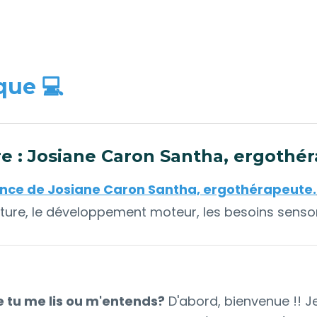
que 💻
e : Josiane Caron Santha, ergothé
rence de Josiane Caron Santha, ergothérapeute.
criture, le développement moteur, les besoins sensori
e tu me lis ou m'entends?
D'abord, bienvenue !! J