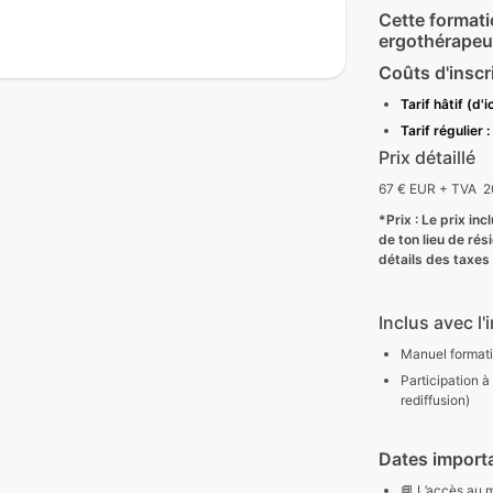
Cette formati
ergothérapeu
Coûts d'inscr
Tarif
hâtif (d'i
Tarif régulier :
Prix détaillé
67 € EUR + TVA 2
*Prix : Le prix in
de ton lieu de ré
détails des taxe
Inclus avec l'
Manuel formati
Participation à
rediffusion)
Dates importa
📘 L’accès au 