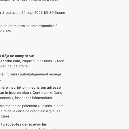
 direct est le 24 sept 2026
19h30 (heure
on de cette session sera disponible à
pt 2026
as déjà un compte sur
nsantha.com,
clique sur les mots : « Mon
 en haut à droite »
(e), tu seras automatiquement redirigé
.
mière inscription, inscris ton adresse
 sur le bouton bleu « Continuer ».
Dans
onnées », inscris tes informations.
Information de paiement », inscris le nom
laire de la carte de crédit ainsi que les
andées.
, tu acceptes de recevoir les