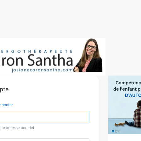
mpte
nnecter
tte adresse courriel