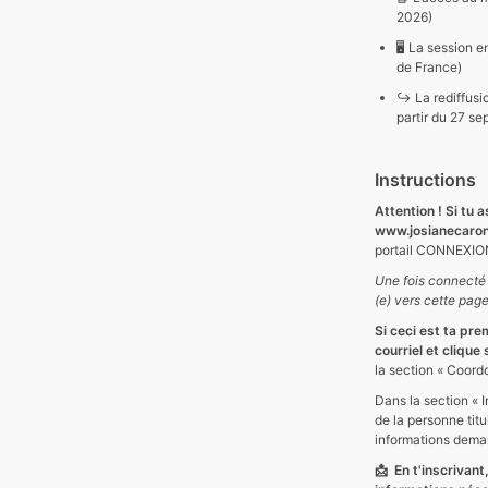
2026)
🖥️
La session en
de France)
↪️ La rediffusi
partir du 27 se
Instructions
Attention ! Si tu 
www.josianecaro
portail CONNEXION
Une fois connecté 
(e) vers cette page
Si ceci est ta pre
courriel et clique
la section « Coord
Dans la section « 
de la personne titu
informations dem
📩
En t'inscrivant