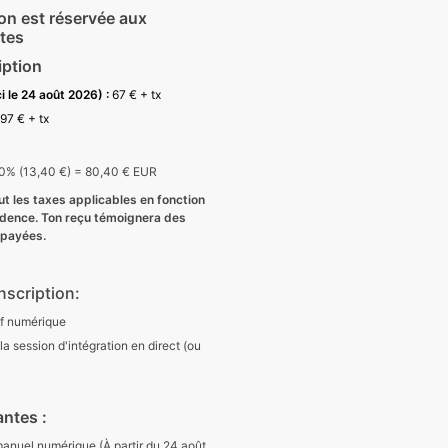
on est réservée aux
tes
iption
ci le 24 août 2026) :
67
€
+ tx
9
7
€
+ tx
0% (13,40 €) = 80,40 € EUR
clut les taxes applicables en fonction
sidence. Ton reçu témoignera des
s payées.
inscription:
f numérique
 la session d'intégration en direct (ou
ntes :
manuel numérique (
À
partir du 24
août