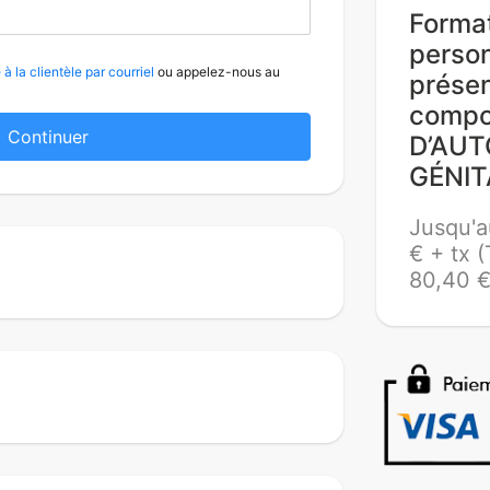
Format
person
à la clientèle par courriel
ou appelez-nous au
prése
compo
Continuer
D’AU
GÉNIT
Jusqu'a
€ + tx 
80,40 €